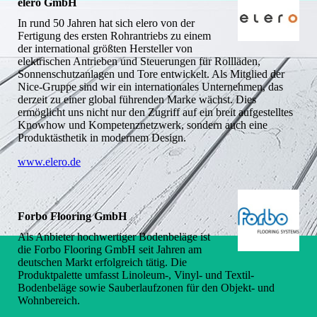
elero GmbH
In rund 50 Jahren hat sich elero von der
Fertigung des ersten Rohrantriebs zu einem
der international größten Hersteller von
elektrischen Antrieben und Steuerungen für Rollläden,
Sonnenschutzanlagen und Tore entwickelt. Als Mitglied der
Nice-Gruppe sind wir ein internationales Unternehmen, das
derzeit zu einer global führenden Marke wächst. Dies
ermöglicht uns nicht nur den Zugriff auf ein breit aufgestelltes
Knowhow und Kompetenznetzwerk, sondern auch eine
Produktästhetik in modernem Design.
www.elero.de
Forbo Flooring GmbH
Als Anbieter hochwertiger Bodenbeläge ist
die Forbo Flooring GmbH seit Jahren am
deutschen Markt erfolgreich tätig. Die
Produktpalette umfasst Linoleum-, Vinyl- und Textil-
Bodenbeläge sowie Sauberlaufzonen für den Objekt- und
Wohnbereich.