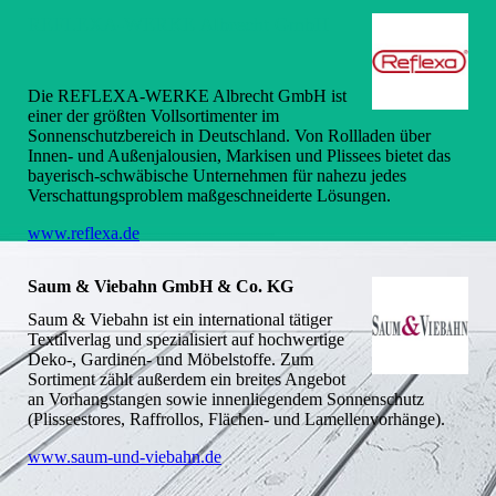
REFLEXA-WERKE Albrecht GmbH
Die REFLEXA-WERKE Albrecht GmbH ist
einer der größten Vollsortimenter im
Sonnenschutzbereich in Deutschland. Von Rollladen über
Innen- und Außenjalousien, Markisen und Plissees bietet das
bayerisch-schwäbische Unternehmen für nahezu jedes
Verschattungsproblem maßgeschneiderte Lösungen.
www.reflexa.de
Saum & Viebahn GmbH & Co. KG
Saum & Viebahn ist ein international tätiger
Textilverlag und spezialisiert auf hochwertige
Deko-, Gardinen- und Möbelstoffe. Zum
Sortiment zählt außerdem ein breites Angebot
an Vorhangstangen sowie innenliegendem Sonnenschutz
(Plisseestores, Raffrollos, Flächen- und Lamellenvorhänge).
www.saum-und-viebahn.de