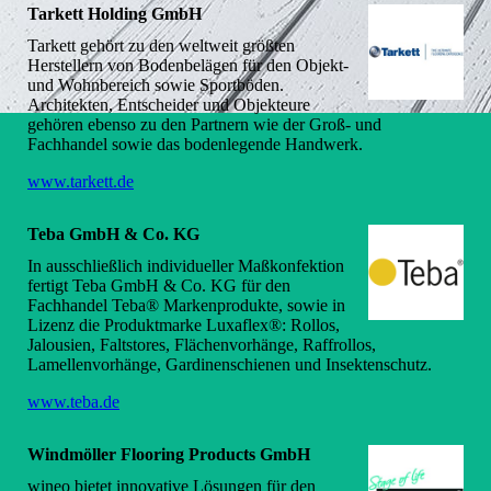
Tarkett Holding GmbH
Tarkett gehört zu den weltweit größten
Herstellern von Bodenbelägen für den Objekt-
und Wohnbereich sowie Sportböden.
Architekten, Entscheider und Objekteure
gehören ebenso zu den Partnern wie der Groß- und
Fachhandel sowie das bodenlegende Handwerk.
www.tarkett.de
Teba GmbH & Co. KG
In ausschließlich individueller Maßkonfektion
fertigt Teba GmbH & Co. KG für den
Fachhandel Teba® Markenprodukte, sowie in
Lizenz die Produktmarke Luxaflex®: Rollos,
Jalousien, Faltstores, Flächenvorhänge, Raffrollos,
Lamellenvorhänge, Gardinenschienen und Insektenschutz.
www.teba.de
Windmöller Flooring Products GmbH
wineo bietet innovative Lösungen für den